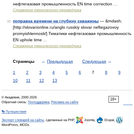
нефтегазовая промышленность EN time correction …
Справочник технического переводчика
поправка времени на глубину скважины
— &mdash;
70
[http://slovarionline.ru/anglo russkiy slovar neftegazovoy
promyishlennosti/] Тематики нефтегазовая промышленность
EN uphole time …
Справочник технического переводчика
Страницы
←
Предыдущая
Следующая
→
1
2
3
4
5
6
7
8
9
10
11
12
13
© Академик, 2000-2026
18+
Обратная связь:
Техподдержка
,
Реклама на сайте
👣 Путешествия
Экспорт словарей на сайты
, сделанные на PHP,
Joomla,
Drupal,
WordPress, MODx.