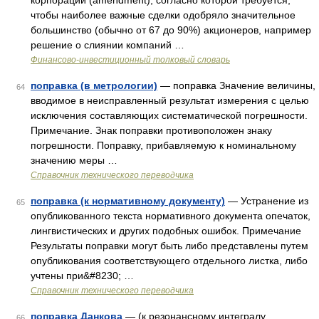
корпорации (amendment), согласно которой требуется,
чтобы наиболее важные сделки одобряло значительное
большинство (обычно от 67 до 90%) акционеров, например
решение о слиянии компаний …
Финансово-инвестиционный толковый словарь
поправка (в метрологии)
— поправка Значение величины,
64
вводимое в неисправленный результат измерения с целью
исключения составляющих систематической погрешности.
Примечание. Знак поправки противоположен знаку
погрешности. Поправку, прибавляемую к номинальному
значению меры …
Справочник технического переводчика
поправка (к нормативному документу)
— Устранение из
65
опубликованного текста нормативного документа опечаток,
лингвистических и других подобных ошибок. Примечание
Результаты поправки могут быть либо представлены путем
опубликования соответствующего отдельного листка, либо
учтены при&#8230; …
Справочник технического переводчика
поправка Данкова
— (к резонансному интегралу
66