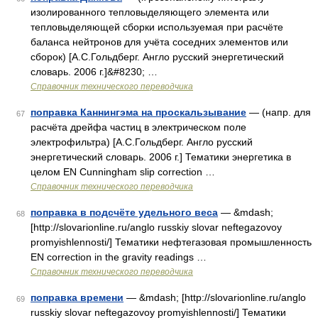
изолированного тепловыделяющего элемента или
тепловыделяющей сборки используемая при расчёте
баланса нейтронов для учёта соседних элементов или
сборок) [А.С.Гольдберг. Англо русский энергетический
словарь. 2006 г.]&#8230; …
Справочник технического переводчика
поправка Каннингэма на проскальзывание
— (напр. для
67
расчёта дрейфа частиц в электрическом поле
электрофильтра) [А.С.Гольдберг. Англо русский
энергетический словарь. 2006 г.] Тематики энергетика в
целом EN Cunningham slip correction …
Справочник технического переводчика
поправка в подсчёте удельного веса
— &mdash;
68
[http://slovarionline.ru/anglo russkiy slovar neftegazovoy
promyishlennosti/] Тематики нефтегазовая промышленность
EN correction in the gravity readings …
Справочник технического переводчика
поправка времени
— &mdash; [http://slovarionline.ru/anglo
69
russkiy slovar neftegazovoy promyishlennosti/] Тематики